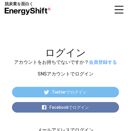
脱炭素を面白く
EnergyShift（エ
ナ
ジ
ー
シ
フ
ログイン
ト）
アカウントをお持ちでないですか？
会員登録する
SNSアカウントでログイン
Twitterでログイン
Facebookでログイン
メールアドレスでログイン