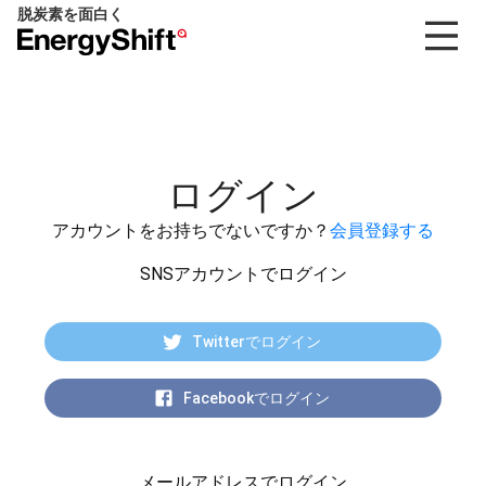
脱炭素を面白く
EnergyShift（エ
ナ
ジ
ー
シ
フ
ログイン
ト）
アカウントをお持ちでないですか？
会員登録する
SNSアカウントでログイン
Twitterでログイン
Facebookでログイン
メールアドレスでログイン