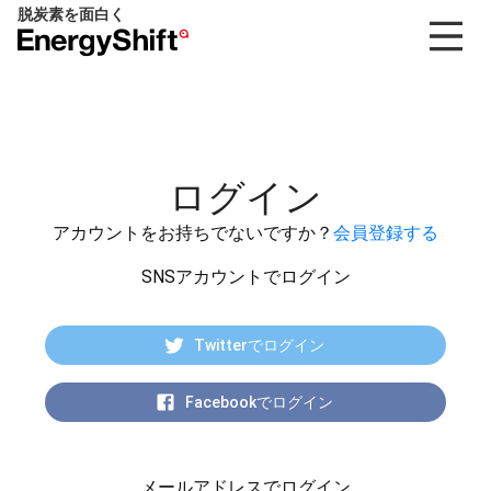
脱炭素を面白く
EnergyShift（エ
ナ
ジ
ー
シ
フ
ログイン
ト）
アカウントをお持ちでないですか？
会員登録する
SNSアカウントでログイン
Twitterでログイン
Facebookでログイン
メールアドレスでログイン