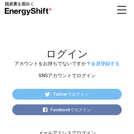
脱炭素を面白く
EnergyShift（エ
ナ
ジ
ー
シ
フ
ログイン
ト）
アカウントをお持ちでないですか？
会員登録する
SNSアカウントでログイン
Twitterでログイン
Facebookでログイン
メールアドレスでログイン