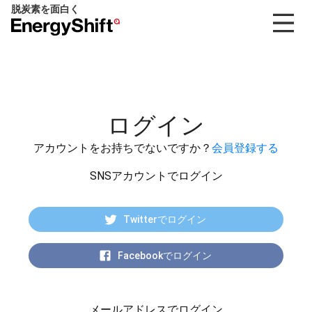
脱炭素を面白く
EnergyShift（エ
ナ
ジ
ー
シ
フ
ログイン
ト）
アカウントをお持ちでないですか？
会員登録する
SNSアカウントでログイン
Twitterでログイン
Facebookでログイン
メールアドレスでログイン