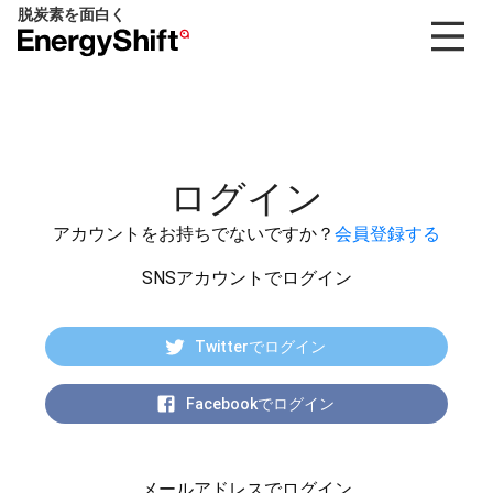
脱炭素を面白く
EnergyShift（エ
ナ
ジ
ー
シ
フ
ログイン
ト）
アカウントをお持ちでないですか？
会員登録する
SNSアカウントでログイン
Twitterでログイン
Facebookでログイン
メールアドレスでログイン