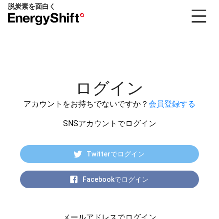
脱炭素を面白く
EnergyShift（エ
ナ
ジ
ー
シ
フ
ログイン
ト）
アカウントをお持ちでないですか？
会員登録する
SNSアカウントでログイン
Twitterでログイン
Facebookでログイン
メールアドレスでログイン