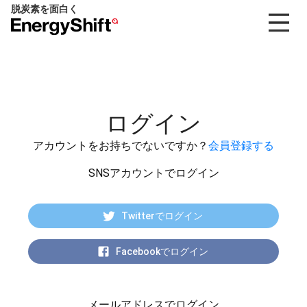
脱炭素を面白く
EnergyShift（エ
ナ
ジ
ー
シ
フ
ログイン
ト）
アカウントをお持ちでないですか？
会員登録する
SNSアカウントでログイン
Twitterでログイン
Facebookでログイン
メールアドレスでログイン