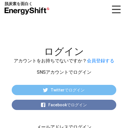
脱炭素を面白く
EnergyShift（エ
ナ
ジ
ー
シ
フ
ログイン
ト）
アカウントをお持ちでないですか？
会員登録する
SNSアカウントでログイン
Twitterでログイン
Facebookでログイン
メールアドレスでログイン