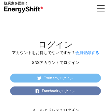
脱炭素を面白く
EnergyShift（エ
ナ
ジ
ー
シ
フ
ログイン
ト）
アカウントをお持ちでないですか？
会員登録する
SNSアカウントでログイン
Twitterでログイン
Facebookでログイン
メールアドレスでログイン