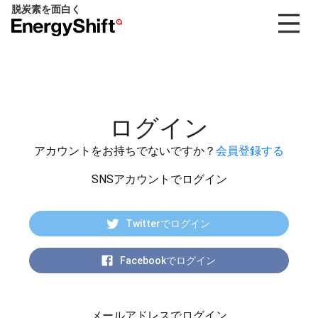
脱炭素を面白く
EnergyShift（エ
ナ
ジ
ー
シ
フ
ログイン
ト）
アカウントをお持ちでないですか？
会員登録する
SNSアカウントでログイン
Twitterでログイン
Facebookでログイン
メールアドレスでログイン