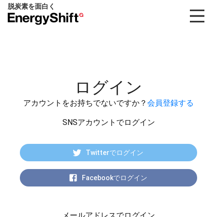
脱炭素を面白く
EnergyShift（エ
ナ
ジ
ー
シ
フ
ログイン
ト）
アカウントをお持ちでないですか？
会員登録する
SNSアカウントでログイン
Twitterでログイン
Facebookでログイン
メールアドレスでログイン