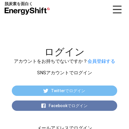
脱炭素を面白く
EnergyShift（エ
ナ
ジ
ー
シ
フ
ログイン
ト）
アカウントをお持ちでないですか？
会員登録する
SNSアカウントでログイン
Twitterでログイン
Facebookでログイン
メールアドレスでログイン