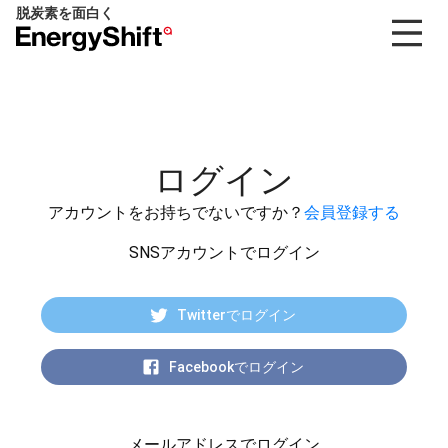
脱炭素を面白く
EnergyShift（エ
ナ
ジ
ー
シ
フ
ログイン
ト）
アカウントをお持ちでないですか？
会員登録する
SNSアカウントでログイン
Twitterでログイン
Facebookでログイン
メールアドレスでログイン