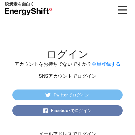
脱炭素を面白く
EnergyShift（エ
ナ
ジ
ー
シ
フ
ログイン
ト）
アカウントをお持ちでないですか？
会員登録する
SNSアカウントでログイン
Twitterでログイン
Facebookでログイン
メールアドレスでログイン