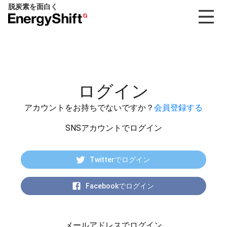
脱炭素を面白く
EnergyShift（エ
ナ
ジ
ー
シ
フ
ログイン
ト）
アカウントをお持ちでないですか？
会員登録する
SNSアカウントでログイン
Twitterでログイン
Facebookでログイン
メールアドレスでログイン