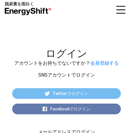
脱炭素を面白く
EnergyShift（エ
ナ
ジ
ー
シ
フ
ログイン
ト）
アカウントをお持ちでないですか？
会員登録する
SNSアカウントでログイン
Twitterでログイン
Facebookでログイン
メールアドレスでログイン