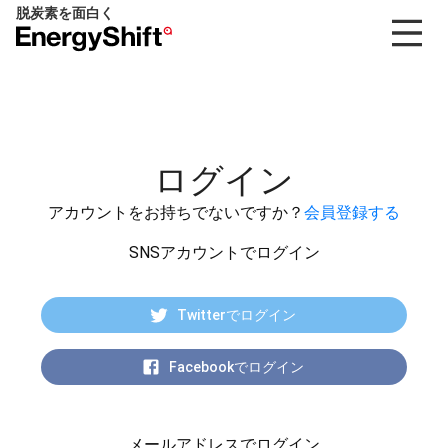
脱炭素を面白く
EnergyShift（エ
ナ
ジ
ー
シ
フ
ログイン
ト）
アカウントをお持ちでないですか？
会員登録する
SNSアカウントでログイン
Twitterでログイン
Facebookでログイン
メールアドレスでログイン