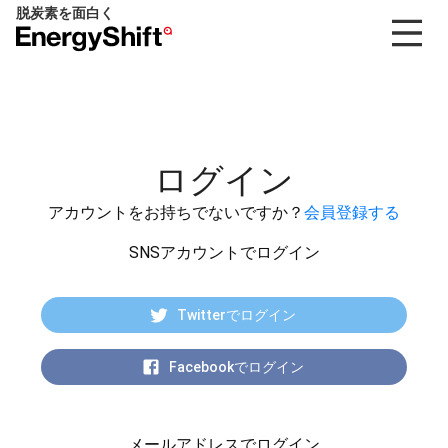
脱炭素を面白く
EnergyShift（エ
ナ
ジ
ー
シ
フ
ログイン
ト）
アカウントをお持ちでないですか？
会員登録する
SNSアカウントでログイン
Twitterでログイン
Facebookでログイン
メールアドレスでログイン