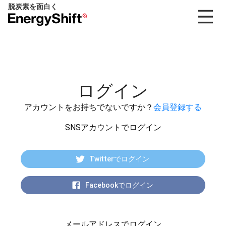
脱炭素を面白く
EnergyShift（エ
ナ
ジ
ー
シ
フ
ログイン
ト）
アカウントをお持ちでないですか？
会員登録する
SNSアカウントでログイン
Twitterでログイン
Facebookでログイン
メールアドレスでログイン