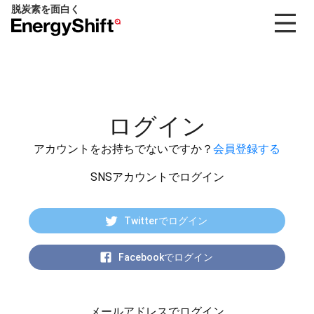
脱炭素を面白く
EnergyShift（エ
ナ
ジ
ー
シ
フ
ログイン
ト）
アカウントをお持ちでないですか？
会員登録する
SNSアカウントでログイン
Twitterでログイン
Facebookでログイン
メールアドレスでログイン