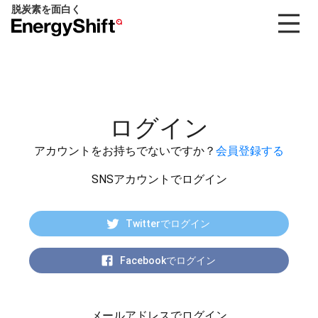
脱炭素を面白く
EnergyShift（エ
ナ
ジ
ー
シ
フ
ログイン
ト）
アカウントをお持ちでないですか？
会員登録する
SNSアカウントでログイン
Twitterでログイン
Facebookでログイン
メールアドレスでログイン