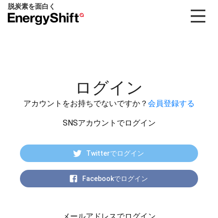
脱炭素を面白く
EnergyShift（エ
ナ
ジ
ー
シ
フ
ログイン
ト）
アカウントをお持ちでないですか？
会員登録する
SNSアカウントでログイン
Twitterでログイン
Facebookでログイン
メールアドレスでログイン