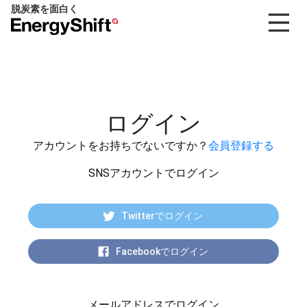
脱炭素を面白く
EnergyShift（エ
ナ
ジ
ー
シ
フ
ログイン
ト）
アカウントをお持ちでないですか？
会員登録する
SNSアカウントでログイン
Twitterでログイン
Facebookでログイン
メールアドレスでログイン