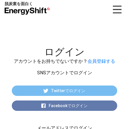
脱炭素を面白く
EnergyShift（エ
ナ
ジ
ー
シ
フ
ログイン
ト）
アカウントをお持ちでないですか？
会員登録する
SNSアカウントでログイン
Twitterでログイン
Facebookでログイン
メールアドレスでログイン