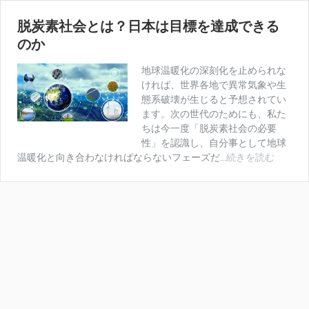
脱炭素社会とは？日本は目標を達成できる
のか
地球温暖化の深刻化を止められな
ければ、世界各地で異常気象や生
態系破壊が生じると予想されてい
ます。次の世代のためにも、私た
ちは今一度「脱炭素社会の必要
性」を認識し、自分事として地球
脱
温暖化と向き合わなければならないフェーズだ...
続きを読む
炭
素
社
会
と
は？
日
本
は
目