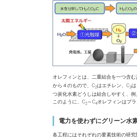
オレフィンとは、二重結合を一つ含む
から４のもので、C
はエチレン、C
は
2
3
つ炭化水素どうしは結合しやすく、例
このように、C
～C
オレフィンはプラ
2
4
電力を使わずにグリーン水
各工程にはそれぞれの要素技術の研究