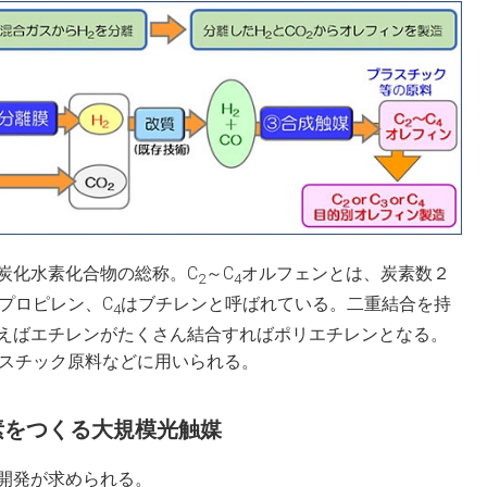
炭化水素化合物の総称。C
～C
オルフェンとは、炭素数２
2
4
プロピレン、C
はブチレンと呼ばれている。二重結合を持
4
えばエチレンがたくさん結合すればポリエチレンとなる。
スチック原料などに用いられる。
素をつくる大規模光触媒
開発が求められる。