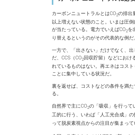
カーボンニュートラルとはCO
の排出
2
以上増えない状態のこと。いまは圧倒
が当たっている。電力でいえばCO
を
2
り替えるというのがその代表的な例だ
一方で、「出さない」だけでなく、出
だ、CCS（CO
回収貯留）などにおける
2
れているものはない。再エネはコスト
ことに集中している状況だ。
裏を返せば、コストなどの条件を満た
る。
自然界で主にCO
の「吸収」を行って
2
工的に行う、いわば「人工光合成」の
って脱炭素視点からの注目が集まって