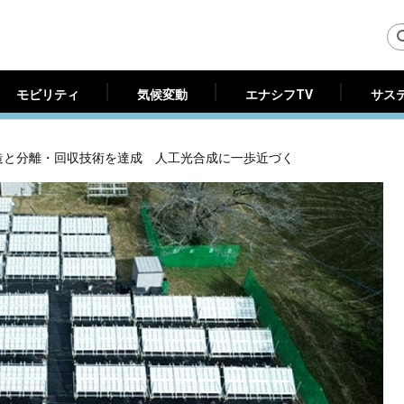
モビリティ
気候変動
エナシフTV
サス
モビリティ
気候変動
エナシフTV
サス
造と分離・回収技術を達成 人工光合成に一歩近づく