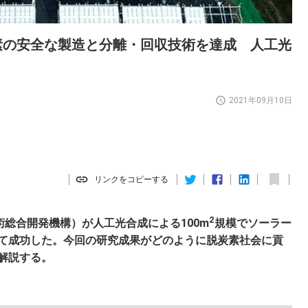
素の安全な製造と分離・回収技術を達成 人工光
2021年09月10日
リンクをコピーする
2
術総合開発機構）が人工光合成による100m
規模でソーラー
て成功した。今回の研究成果がどのように脱炭素社会に貢
解説する。