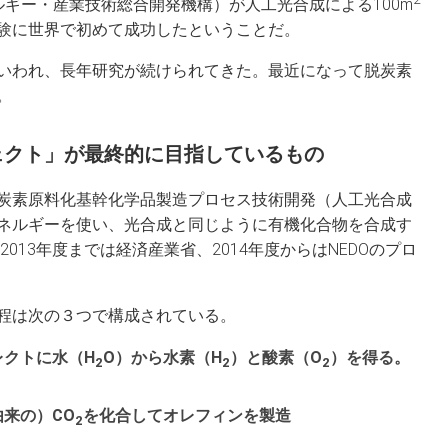
ルギー・産業技術総合開発機構）が人工光合成による100m
験に世界で初めて成功したということだ。
いわれ、長年研究が続けられてきた。最近になって脱炭素
。
ェクト」が最終的に目指しているもの
炭素原料化基幹化学品製造プロセス技術開発（人工光合成
ネルギーを使い、光合成と同じように有機化合物を合成す
2013年度までは経済産業省、2014年度からはNEDOのプロ
程は次の３つで構成されている。
レクトに水（H
O）から水素（H
）と酸素（O
）を得る。
2
2
2
来の）CO
を化合してオレフィンを製造
2