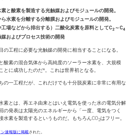
水素と酸素を製造する光触媒およびモジュールの開発。
から水素を分離する分離膜およびモジュールの開発。
や工場などから排出する）二酸化炭素を原料としてC
～C
2
4
触媒およびプロセス技術の開発
目の工程に必要な光触媒の開発に相当することになる。
と酸素の混合気体から高純度のソーラー水素を、大規模
ことに成功したのだ*。これは世界初となる。
ちの一工程だが、これだけでも十分脱炭素に非常に有用な
水素とは、再エネ由来とはいえ電気を使った水の電気分解
回の発表は太陽光のエネルギーから「一度、電気をつく
接水素を製造するというものだ。もちろんCO
はフリー。
2
イン速報版に掲載
された。