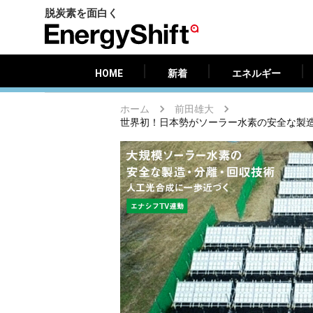
脱炭素を面白く
HOME
新着
エネルギー
EnergyShift（エ
ナ
ジ
HOME
新着
エネルギー
ー
シ
ホーム
前田雄大
フ
世界初！日本勢がソーラー水素の安全な製
ト）