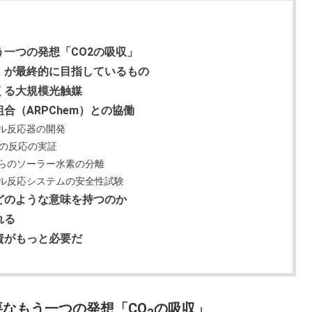
一つの発想「CO2の吸収」
」が最終的に目指しているもの
くる大規模光触媒
合（ARPChem）との協働
ル反応器の開発
模の反応の実証
らのソーラー水素の分離
ル反応システムの安全性試験
どのような意味を持つのか
れる
資がもっと必要だ
なもう一つの発想「CO
の吸収」