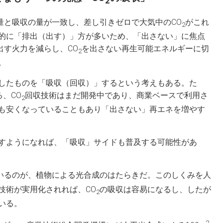
2
量と吸収の量が一致し、差し引きゼロで大気中のCO
がこれ
2
的に「排出（出す）」方が多いため、「出さない」に焦点
出す火力を減らし、CO
を出さない再生可能エネルギーに切
2
。
したものを「吸収（回収）」するという考えもある。た
、CO
回収技術はまだ開発中であり、商業ベースで利用さ
2
も安くなっていることもあり「出さない」再エネを増やす
すようになれば、「吸収」サイドも普及する可能性があ
いるのが、植物による光合成のはたらきだ。このしくみを人
技術が実用化されれば、CO
の吸収は容易になるし、したが
2
いる。
2