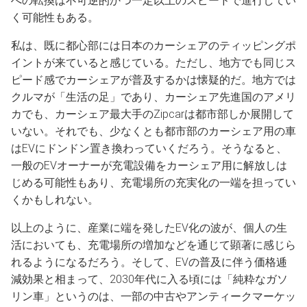
への転換は不可逆的かつ一定以上のスピードで進行してい
く可能性もある。
私は、既に都心部には日本のカーシェアのティッピングポ
イントが来ていると感じている。ただし、地方でも同じス
ピード感でカーシェアが普及するかは懐疑的だ。地方では
クルマが「生活の足」であり、カーシェア先進国のアメリ
カでも、カーシェア最大手のZipcarは都市部しか展開して
いない。それでも、少なくとも都市部のカーシェア用の車
はEVにドンドン置き換わっていくだろう。そうなると、
一般のEVオーナーが充電設備をカーシェア用に解放しは
じめる可能性もあり、充電場所の充実化の一端を担ってい
くかもしれない。
以上のように、産業に端を発したEV化の波が、個人の生
活においても、充電場所の増加などを通じて顕著に感じら
れるようになるだろう。そして、EVの普及に伴う価格逓
減効果と相まって、2030年代に入る頃には「純粋なガソ
リン車」というのは、一部の中古やアンティークマーケッ