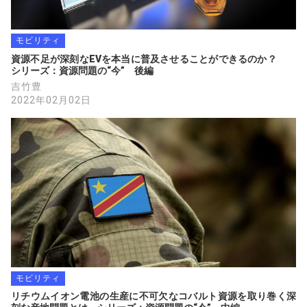
モビリティ
資源不足が深刻なEVを本当に普及させることができるのか？　　
シリーズ：資源問題の“今”　後編
吉竹豊
2022年02月02日
モビリティ
リチウムイオン電池の生産に不可欠なコバルト資源を取り巻く深