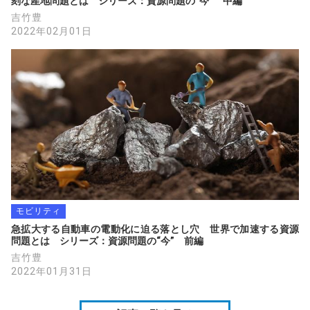
刻な産地問題とは　シリーズ：資源問題の“今”　中編
吉竹豊
2022年02月01日
モビリティ
急拡大する自動車の電動化に迫る落とし穴　世界で加速する資源
問題とは　シリーズ：資源問題の“今”　前編
吉竹豊
2022年01月31日