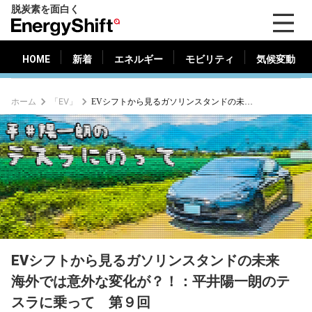
脱炭素を面白く
HOME
新着
エネルギー
モビリティ
気候変動
EnergyShift（エ
ナ
ジ
HOME
新着
エネルギー
モビリティ
気候変動
ー
シ
ホーム
「EV」
EVシフトから見るガソリンスタンドの未来 海外では意外な変化が？！：平井陽一朗のテスラに乗って 第９回
フ
ト）
EVシフトから見るガソリンスタンドの未来
海外では意外な変化が？！：平井陽一朗のテ
スラに乗って 第９回