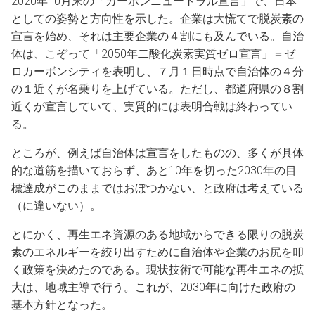
2020年10月末の「カーボンニュートラル宣言」で、日本
としての姿勢と方向性を示した。企業は大慌てで脱炭素の
宣言を始め、それは主要企業の４割にも及んでいる。自治
体は、こぞって「2050年二酸化炭素実質ゼロ宣言」＝ゼ
ロカーボンシティを表明し、７月１日時点で自治体の４分
の１近くが名乗りを上げている。ただし、都道府県の８割
近くが宣言していて、実質的には表明合戦は終わってい
る。
ところが、例えば自治体は宣言をしたものの、多くが具体
的な道筋を描いておらず、あと10年を切った2030年の目
標達成がこのままではおぼつかない、と政府は考えている
（に違いない）。
とにかく、再生エネ資源のある地域からできる限りの脱炭
素のエネルギーを絞り出すために自治体や企業のお尻を叩
く政策を決めたのである。現状技術で可能な再生エネの拡
大は、地域主導で行う。これが、2030年に向けた政府の
基本方針となった。