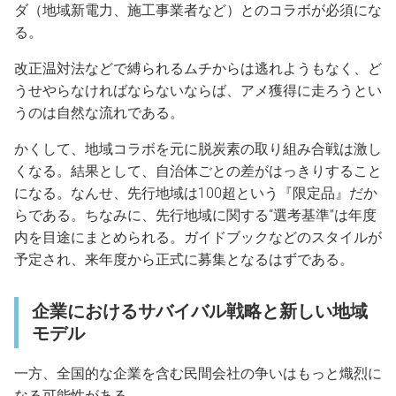
ダ（地域新電力、施工事業者など）とのコラボが必須にな
る。
改正温対法などで縛られるムチからは逃れようもなく、ど
うせやらなければならないならば、アメ獲得に走ろうとい
うのは自然な流れである。
かくして、地域コラボを元に脱炭素の取り組み合戦は激し
くなる。結果として、自治体ごとの差がはっきりすること
になる。なんせ、先行地域は100超という『限定品』だか
らである。ちなみに、先行地域に関する“選考基準”は年度
内を目途にまとめられる。ガイドブックなどのスタイルが
予定され、来年度から正式に募集となるはずである。
企業におけるサバイバル戦略と新しい地域
モデル
一方、全国的な企業を含む民間会社の争いはもっと熾烈に
なる可能性がある。