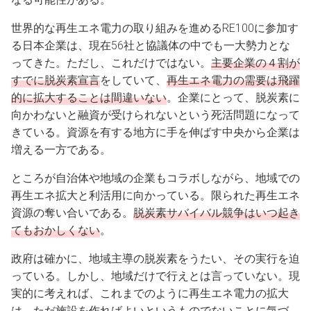
世界的な再生エネ電力の取り組みを進めるRE100に参加す
る日本企業は、現在56社と協議体の中でも一大勢力とな
ってきた。ただし、これだけではない。
主要企業の４割が
すでに脱炭素宣言
をしていて、
再生エネ電力の需要は飛躍
的に拡大することは間違いない
。企業にとって、脱炭素に
向かわないと融資が受けられないという死活問題になって
きている。資源を有する地方に手を伸ばす中央から企業は
増える一方である。
ところが自治体や地域の企業もコラボしながら、地域での
再生エネ拡大と利活用に向かっている。限られた再生エネ
資源の奪い合いである。
脱炭素サバイバル競争はいつ起き
てもおかしくない
。
政府は確かに、地域主導の脱炭素をうたい、その実行を迫
っている。しかし、地域だけで行えとは言っていない。現
実的に考えれば、これまでのように再生エネ電力の拡大
は、ただ施設を作ればよいというものでないことに気づ