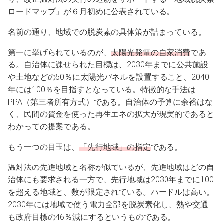
ロードマップ」が６月初めに公表されている。
名前の通り、地域での脱炭素の具体策が詰まっている。
第一に挙げられているのが、
太陽光発電の自家消費
であ
る。自治体に課せられた目標は、2030年までに公共施設
や土地などの50％に太陽光パネルを設置すること、2040
年には100％を目指すとなっている。特徴的な手法は
PPA（第三者所有方式）である。自治体の予算に余裕はな
く、民間の資金を使った再生エネの拡大が現実的であると
わかっての提案である。
もう一つの目玉は、
「先行地域」の指定
である。
温対法の先進地域と名称が似ているが、先進地域はどの自
治体にも要求される一方で、先行地域は2030年までに100
を超える地域と、数が限定されている。ハードルは高い。
2030年には地域で使う電力全部を脱炭素化し、熱や交通
も政府目標の46％減にするというものである。