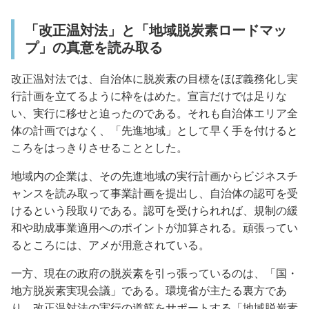
「改正温対法」と「地域脱炭素ロードマッ
プ」の真意を読み取る
改正温対法では、自治体に脱炭素の目標をほぼ義務化し実
行計画を立てるように枠をはめた。宣言だけでは足りな
い、実行に移せと迫ったのである。それも自治体エリア全
体の計画ではなく、「先進地域」として早く手を付けると
ころをはっきりさせることとした。
地域内の企業は、その先進地域の実行計画からビジネスチ
ャンスを読み取って事業計画を提出し、自治体の認可を受
けるという段取りである。認可を受けられれば、規制の緩
和や助成事業適用へのポイントが加算される。頑張ってい
るところには、アメが用意されている。
一方、現在の政府の脱炭素を引っ張っているのは、「国・
地方脱炭素実現会議」である。環境省が主たる裏方であ
り、改正温対法の実行の道筋をサポートする「地域脱炭素