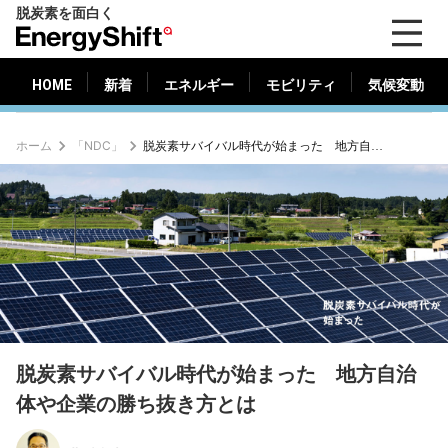
脱炭素を面白く
HOME
新着
エネルギー
モビリティ
気候変動
EnergyShift（エ
ナ
ジ
HOME
新着
エネルギー
モビリティ
気候変動
ー
シ
ホーム
「NDC」
脱炭素サバイバル時代が始まった 地方自治体や企業の勝ち抜き方とは
フ
ト）
脱炭素サバイバル時代が始まった 地方自治
体や企業の勝ち抜き方とは