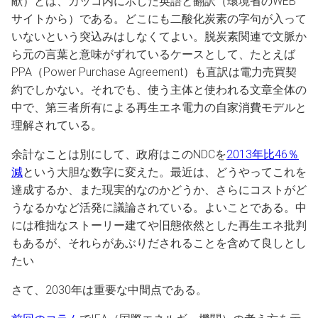
献）とは、カッコ内に示した英語と翻訳（環境省のWEB
サイトから）である。どこにも二酸化炭素の字句が入って
いないという突込みはしなくてよい。脱炭素関連で文脈か
ら元の言葉と意味がずれているケースとして、たとえば
PPA（Power Purchase Agreement）も直訳は電力売買契
約でしかない。それでも、使う主体と使われる文章全体の
中で、第三者所有による再生エネ電力の自家消費モデルと
理解されている。
余計なことは別にして、政府はこのNDCを
2013年比46％
減
という大胆な数字に変えた。最近は、どうやってこれを
達成するか、また現実的なのかどうか、さらにコストがど
うなるかなど活発に議論されている。よいことである。中
には稚拙なストーリー建てや旧態依然とした再生エネ批判
もあるが、それらがあぶりだされることを含めて良しとし
たい
さて、2030年は重要な中間点である。