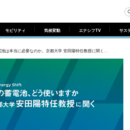
モビリティ
気候変動
エナシフTV
サス
モビリティ
気候変動
エナシフTV
サス
千葉の広域停電から再エネまで。そこに蓄電池は本当に必要なのか。京都大学 安田陽特任教授に聞く（１）