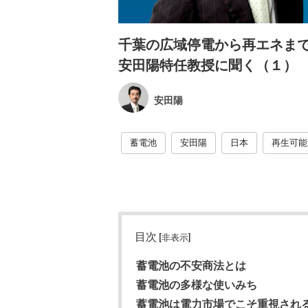
千葉の広域停電から再エネま
安田陽特任教授に聞く（１）
安田陽
蓄電池
安田陽
日本
再生可能
目次
[非表示]
蓄電池の不安商法とは
蓄電池の多様な使いみち
蓄電池は電力市場でこそ重視され