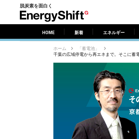
脱炭素を面白く
HOME
新着
エネルギー
EnergyShift（エ
ナ
ジ
HOME
新着
エネルギー
ー
シ
ホーム
「蓄電池」
フ
ト）