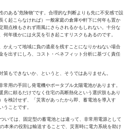
性のある“危険物”です。合理的な判断よりも先に不安感で設
長く起こらなければ）一般家庭の倉庫や軒下に何年も置か
定期点検もされず雨風にさらされるかもしれない。十分な
、何年後かには火災を引き起こすリスクもあるのです。
、かえって地域に負の遺産を残すことになりかねない場合
金を出すにしろ、コスト・ベネフィット分析に基づく責任
対策もできないか、というと、そうではありません。
非常用の手回し発電機やポータブル太陽電池があります。
暖房に頼るだけでなく住宅の高断熱化という選択肢もあり
）を検討せず、「災害があったから即、蓄電池を導入す
いうことです。
については、固定型の蓄電池とは違って、非常用電源として
Vの本来の役割は輸送することで、災害時に電力系統を助け