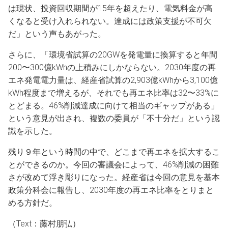
は現状、投資回収期間が15年を超えたり、電気料金が高
くなると受け入れられない。達成には政策支援が不可欠
だ」という声もあがった。
さらに、「環境省試算の20GWを発電量に換算すると年間
200〜300億kWhの上積みにしかならない。2030年度の再
エネ発電電力量は、経産省試算の2,903億kWhから3,100億
kWh程度まで増えるが、それでも再エネ比率は32〜33%に
とどまる。46%削減達成に向けて相当のギャップがある」
という意見が出され、複数の委員が「不十分だ」という認
識を示した。
残り９年という時間の中で、どこまで再エネを拡大するこ
とができるのか。今回の審議会によって、46%削減の困難
さが改めて浮き彫りになった。経産省は今回の意見を基本
政策分科会に報告し、2030年度の再エネ比率をとりまと
める方針だ。
（Text：藤村朋弘）