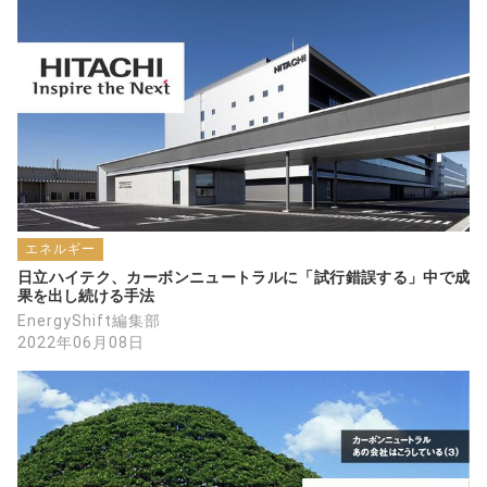
は、チマチマ面倒かつ電力生産総コストは１
５円／kWhを上回り、世界の再エネ電力生産
コスト５円／kWhから見て、環境省の「おま
まごと」であり、（雄大さんが言う）バイデ
ンさんの日本衰亡化策の術中です。
日本の年間エネルギー石油換算5億トン対
応には、太陽光設備だけでなら20億
kW（1GWの2000倍！）が必要であり、既存
エネルギー
の延長ではない太陽光発電の主体が必要で
日立ハイテク、カーボンニュートラルに「試行錯誤する」中で成
す。私は、分散希薄型の特徴を生かせる安価
果を出し続ける手法
で広大な土地資源がある中山間地の零細農家
EnergyShift編集部
自身が儲かる太陽光発電は、現実的・安易な
2022年06月08日
解決策であるし、地方創生にも将来日本の生
活意識・労働様式にも役立つと思う。
脱炭素100％の物語は、環境意識ではな
く、エネルギー経済安全保障であり、国民の