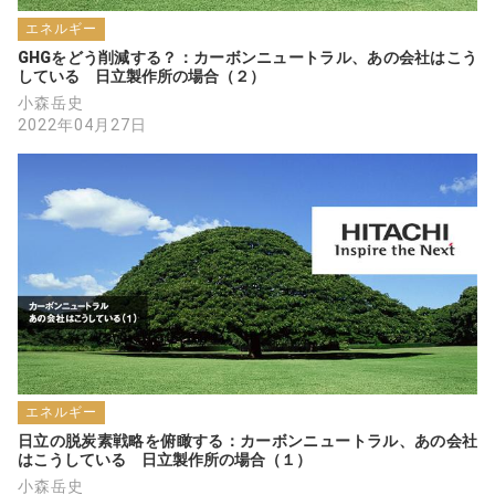
131％）と、18円の営農型（パネル734kW、
エネルギー
建設単価（消費税込み）12万円／kW、過積載
GHGをどう削減する？：カーボンニュートラル、あの会社はこう
159％；これはソーラーシェアリングではな
している　日立製作所の場合（２）
いが下部農地では食料里芋耕作中）の平均発
小森岳史
電コストを、建設費・金利、維持費、租税、
2022年04月27日
発電量の実績から、初めて詳細に計算し、②
では国際競争もマジカでしょう。
① FIT 32円物件；運転期間17年（法定寿命）
で16.9円／kWh、30年で11.4円／kWh。
② FIT 18円物件；運転期間17年（法定寿命）
で8.6円／kWh、30年で6.1円／kWh。
なお、②で自作高価要因と消費税還付を考慮
すると実質は、17年で7.7円／kWh、30年で
5.5円／kWh
また、過剰発電量廃棄で蓄電池付き12億kW太
陽光のコストと電力網増強不要の論は先日投
エネルギー
稿済み
日立の脱炭素戦略を俯瞰する：カーボンニュートラル、あの会社
はこうしている　日立製作所の場合（１）
小森岳史