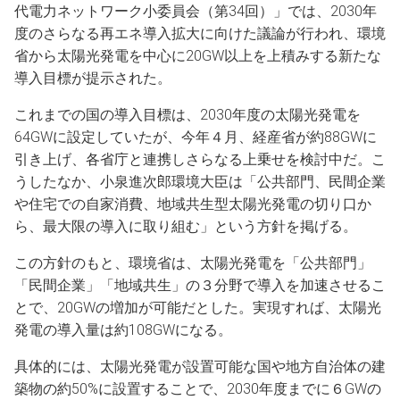
代電力ネットワーク小委員会（第34回）」では、2030年
度のさらなる再エネ導入拡大に向けた議論が行われ、環境
省から太陽光発電を中心に20GW以上を上積みする新たな
導入目標が提示された。
これまでの国の導入目標は、2030年度の太陽光発電を
64GWに設定していたが、今年４月、経産省が約88GWに
引き上げ、各省庁と連携しさらなる上乗せを検討中だ。こ
うしたなか、小泉進次郎環境大臣は「公共部門、民間企業
や住宅での自家消費、地域共生型太陽光発電の切り口か
ら、最大限の導入に取り組む」という方針を掲げる。
この方針のもと、環境省は、太陽光発電を「公共部門」
「民間企業」「地域共生」の３分野で導入を加速させるこ
とで、20GWの増加が可能だとした。実現すれば、太陽光
発電の導入量は約108GWになる。
具体的には、太陽光発電が設置可能な国や地方自治体の建
築物の約50%に設置することで、2030年度までに６GWの