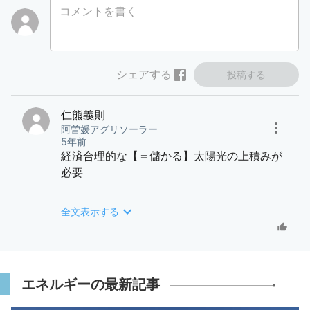
コメントを書く
シェアする
投稿する
仁熊義則
阿曽媛アグリソーラー
5年前
経済合理的な【＝儲かる】太陽光の上積みが
必要
46％達成への量不足を指摘する委員以上に、
全文表示する
私は日本の国力向上に貢献する補助金など不
要な大量で低コストな太陽光発電主体が必要
だと指摘したい。
エネルギーの最新記事
小泉大臣主張の「公共部門、民間企業や住
宅での自家消費、地域共生型太陽光発電」で