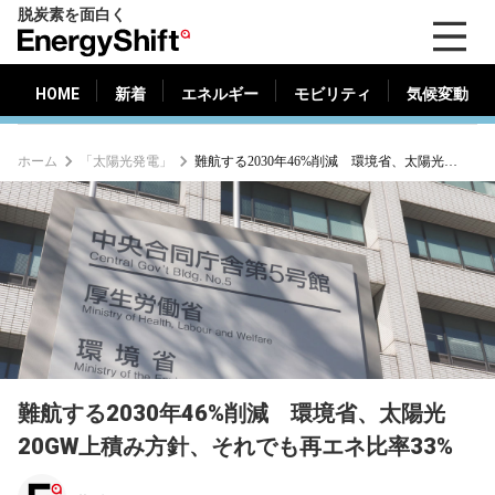
脱炭素を面白く
HOME
新着
エネルギー
モビリティ
気候変動
EnergyShift（エ
ナ
ジ
HOME
新着
エネルギー
モビリティ
気候変動
ー
シ
ホーム
「太陽光発電」
難航する2030年46%削減 環境省、太陽光20GW上積み方針、それでも再エネ比率33%
フ
ト）
難航する2030年46%削減 環境省、太陽光
20GW上積み方針、それでも再エネ比率33%