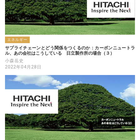
豊かな生活維持です。子供の環境意識を育む
「おままごと」は否定しないが、社会的には
経済合理的な生産活動が必須である。
なお太陽光発電コストについて、7月５日
の朝日新聞オピニオン欄の経済部 長崎潤一郎
エネルギー
記者の「脱炭素社会 険しい道」、「再エネ
サプライチェーンとどう関係をつくるのか：カーボンニュートラ
に課題（～難問）／家庭・企業に負担も」の
ル、あの会社はこうしている　日立製作所の場合（３）
記事に、【政治部でも社会部でもない経済
小森岳史
2022年04月28日
（経営）部の脱炭素・Energy Shift記者とし
て、今の再エネの経済的実力と経済的容易な
方策を、経産省の悲観的プロパガンダではな
く自分の頭で検討した上で、「脱炭素社会
豊かな道」、「再エネに有望／家庭・企業に
利益も」と改めるべきだ】と意見したいと考
え、
私自作の県下個人最大規模太陽光のFIT価
格32円の非農地旧柿畑（パネル1011kW、建
設単価（消費税込み）26万円／kW、過積載