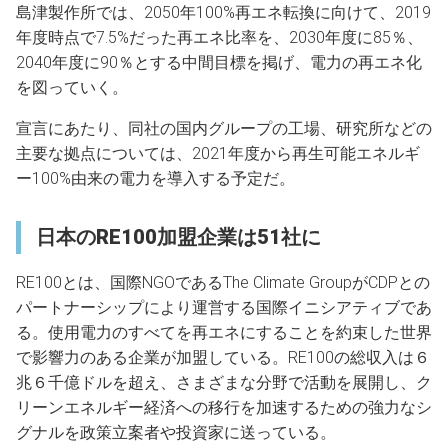
島津製作所では、2050年100%再エネ転換に向けて、2019
年度時点で7.5%だった再エネ比率を、2030年度に85％、
2040年度に90％とする中間目標を掲げ、電力の再エネ化
を図っていく。
宣言にあたり、同社の国内グループの工場、研究所などの
主要な拠点については、2021年度から再生可能エネルギ
ー100%由来の電力を導入する予定だ。
日本のRE100加盟企業は51社に
RE100とは、国際NGOであるThe Climate GroupがCDPとの
パートナーシップにより運営する国際イニシアティブであ
る。使用電力のすべてを再エネにすることを約束した世界
で影響力のある企業が加盟している。RE100の総収入は６
兆６千億ドルを超え、さまざまな分野で活動を展開し、ク
リーンエネルギー経済への移行を加速するための強力なシ
グナルを政策立案者や投資家に送っている。