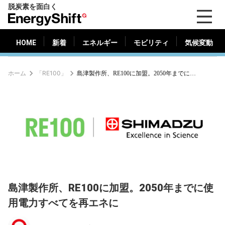
脱炭素を面白く
HOME
新着
エネルギー
モビリティ
気候変動
EnergyShift（エ
ナ
ジ
HOME
新着
エネルギー
モビリティ
気候変動
ー
シ
ホーム
「RE100」
島津製作所、RE100に加盟。2050年までに使用電力すべてを再エネに
フ
ト）
島津製作所、RE100に加盟。2050年までに使
用電力すべてを再エネに