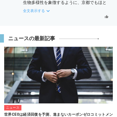
生物多様性を象徴するように、京都でもほと
んど見られなくなった希少植物の育成もされ
全文表示する
ています。きっと島津製作所には絶滅危惧種
のような人材が多数生き生きと働いているん
でしょうね。
これが島津製作所の強さの源泉のように思い
ニュースの最新記事
ます。
◉島津製作所｜イノベーションを支える技術力
と応用力で、生物多様性に貢献！
https://www.amita-
oshiete.jp/column/entry/014516.php
ニュース
世界CEOは経済回復を予測、進まないカーボンゼロコミットメン