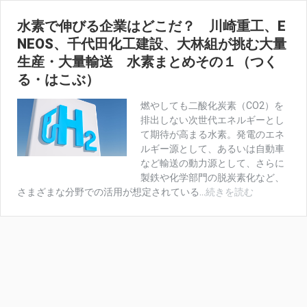
水素で伸びる企業はどこだ？ 川崎重工、E
NEOS、千代田化工建設、大林組が挑む大量
生産・大量輸送 水素まとめその１（つく
る・はこぶ）
燃やしても二酸化炭素（CO2）を
排出しない次世代エネルギーとし
て期待が高まる水素。発電のエネ
ルギー源として、あるいは自動車
など輸送の動力源として、さらに
製鉄や化学部門の脱炭素化など、
水
さまざまな分野での活用が想定されている...
続きを読む
素
で
伸
び
る
企
業
は