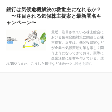
銀行は気候危機解決の救世主になれるか？
〜注目される気候株主提案と最新署名キ
ャンペーン〜
最近、注目されている株主総会に
おける気候変動対策に関連した株
主提案。近年は、機関投資家など
が企業の気候変動対策を厳しく問
うようになってきており、実際に
企業活動に影響を与えている。環
銀
境NGOもまた、こうした銀行など金融セク...
続きを読む
行
は
気
候
危
機
解
決
の