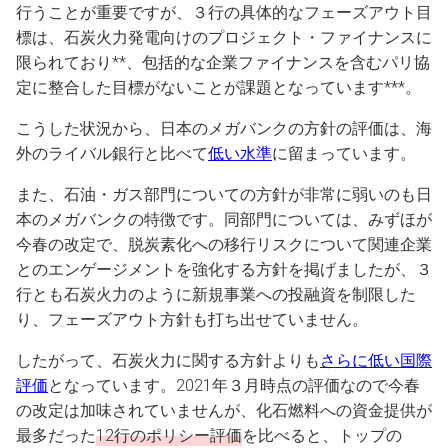
行うことが重要ですが、３行の具体的なフェーズアウト目
標は、石炭火力発電向けのプロジェクト・ファイナンスに
限られており**、包括的な企業ファイナンスを含むパリ協
定に整合した目標がないことが課題となっています***。
こうした状況から、日本のメガバンクの方針の評価は、海
外のライバル銀行と比べて
低い水準
に留まっています。
また、石油・ガス部門についての方針が非常に弱いのも日
本のメガバンクの特徴です。同部門については、みずほが
今春の改定で、脱炭素化への移行リスクについて関連企業
とのエンゲージメントを強化する方針を掲げましたが、３
行とも石炭火力のように新規事業への投融資を制限した
り、フェーズアウト方針も打ち出せていません。
したがって、石炭火力に関する方針よりも
さらに低い国際
評価
となっています。2021年３月時点の評価なので今春
の改定は加味されていませんが、化石燃料への資金提供が
最多だった
12行のポリシー評価
を比べると、トップの