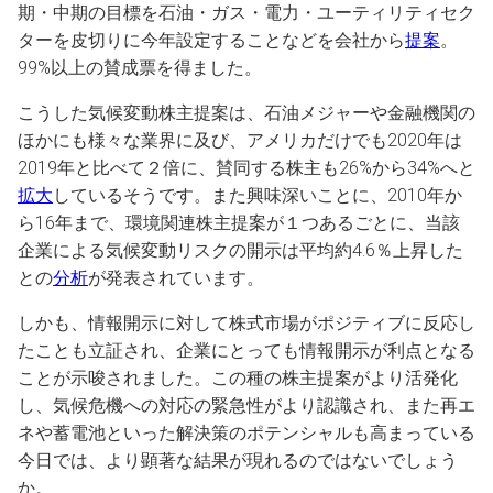
期・中期の目標を石油・ガス・電力・ユーティリティセク
ターを皮切りに今年設定することなどを会社から
提案
。
99%以上の賛成票を得ました。
こうした気候変動株主提案は、石油メジャーや金融機関の
ほかにも様々な業界に及び、アメリカだけでも2020年は
2019年と比べて２倍に、賛同する株主も26%から34%へと
拡大
しているそうです。また興味深いことに、2010年か
ら16年まで、環境関連株主提案が１つあるごとに、当該
企業による気候変動リスクの開示は平均約4.6％上昇した
との
分析
が発表されています。
しかも、情報開示に対して株式市場がポジティブに反応し
たことも立証され、企業にとっても情報開示が利点となる
ことが示唆されました。この種の株主提案がより活発化
し、気候危機への対応の緊急性がより認識され、また再エ
ネや蓄電池といった解決策のポテンシャルも高まっている
今日では、より顕著な結果が現れるのではないでしょう
か。