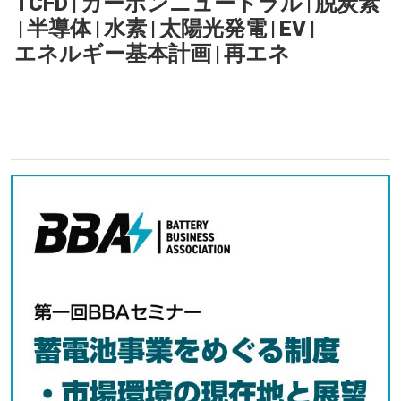
TCFD
|
カーボンニュートラル
|
脱炭素
|
半導体
|
水素
|
太陽光発電
|
EV
|
エネルギー基本計画
|
再エネ