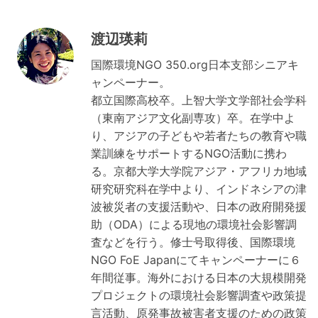
渡辺瑛莉
国際環境NGO 350.org日本支部シニアキ
ャンペーナー。
都立国際高校卒。上智大学文学部社会学科
（東南アジア文化副専攻）卒。在学中よ
り、アジアの子どもや若者たちの教育や職
業訓練をサポートするNGO活動に携わ
る。京都大学大学院アジア・アフリカ地域
研究研究科在学中より、インドネシアの津
波被災者の支援活動や、日本の政府開発援
助（ODA）による現地の環境社会影響調
査などを行う。修士号取得後、国際環境
NGO FoE Japanにてキャンペーナーに６
年間従事。海外における日本の大規模開発
プロジェクトの環境社会影響調査や政策提
言活動、原発事故被害者支援のための政策