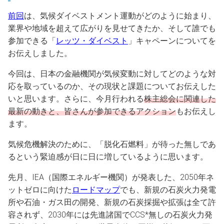
前回
は、気候ダイベストメント運動がどのように始まり、
業界や地域を超えて広がりを見せてきたか、そして誰でも
参加できる「
レッツ・ダイベスト
」キャペーンについてを
お伝えしました。
今回は、日本の金融機関が気候変動に対してどのような対
応を取っているのか、その現状と課題についてお伝えした
いと思います。さらに、今月行われる
株主総会に関連した
最新の動きと、皆さんが参加できるアクション
もお伝えし
ます。
気候危機解決のために、「脱化石燃料」が待った無しであ
るという緊迫感が日に日に増しているように思います。
先月、IEA（国際エネルギー機関）が発表した、2050年ネ
ットゼロに向けた
ロードマップ
でも、新規の石炭火力発電
所や石油・ガス田の開発、新規の石炭採掘や拡張は全て許
容されず、2030年には先進諸国でCCS*無しの石炭火力発