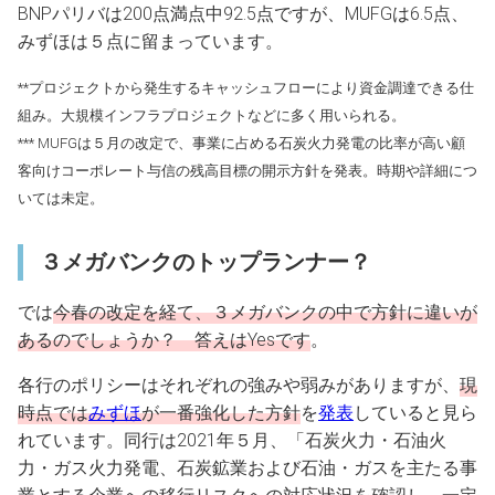
BNPパリバは200点満点中92.5点ですが、MUFGは6.5点、
みずほは５点に留まっています。
**プロジェクトから発生するキャッシュフローにより資金調達できる仕
組み。大規模インフラプロジェクトなどに多く用いられる。
*** MUFGは５月の改定で、事業に占める石炭火力発電の比率が高い顧
客向けコーポレート与信の残高目標の開示方針を発表。時期や詳細につ
いては未定。
３メガバンクのトップランナー？
では
今春の改定を経て、３メガバンクの中で方針に違いが
あるのでしょうか？ 答えはYesです
。
各行のポリシーはそれぞれの強みや弱みがありますが、
現
時点では
みずほ
が一番強化した方針
を
発表
していると見ら
れています。同行は2021年５月、「石炭火力・石油火
力・ガス火力発電、石炭鉱業および石油・ガスを主たる事