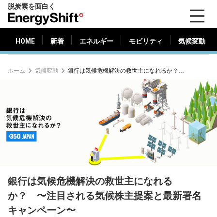
脱炭素を面白く
HOME
新着
エネルギー
モビリティ
気候変動
EnergyShift（エ
ナ
ジ
HOME
新着
エネルギー
モビリティ
気候変動
ー
シ
ホーム
気候変動
銀行は気候危機解決の救世主になれるか？ 〜注目される気候株主提案と最新署名キャンペーン〜
フ
ト）
銀行は気候危機解決の救世主になれる
か？ 〜注目される気候株主提案と最新署名
キャンペーン〜