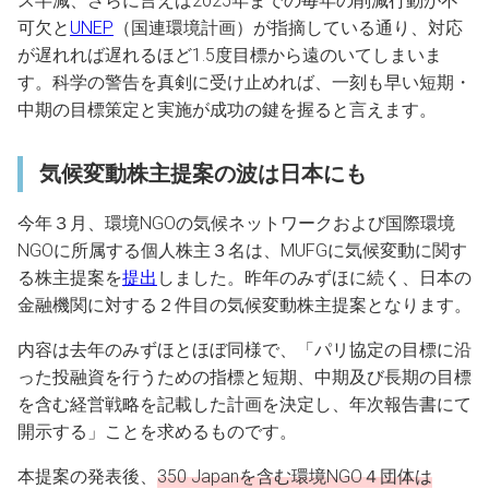
ス半減、さらに言えば2025年までの毎年の削減行動が不
可欠と
UNEP
（国連環境計画）が指摘している通り、対応
が遅れれば遅れるほど1.5度目標から遠のいてしまいま
す。科学の警告を真剣に受け止めれば、一刻も早い短期・
中期の目標策定と実施が成功の鍵を握ると言えます。
気候変動株主提案の波は日本にも
今年３月、環境NGOの気候ネットワークおよび国際環境
NGOに所属する個人株主３名は、MUFGに気候変動に関す
る株主提案を
提出
しました。昨年のみずほに続く、日本の
金融機関に対する２件目の気候変動株主提案となります。
内容は去年のみずほとほぼ同様で、「パリ協定の目標に沿
った投融資を行うための指標と短期、中期及び長期の目標
を含む経営戦略を記載した計画を決定し、年次報告書にて
開示する」ことを求めるものです。
本提案の発表後、
350 Japanを含む環境NGO４団体は