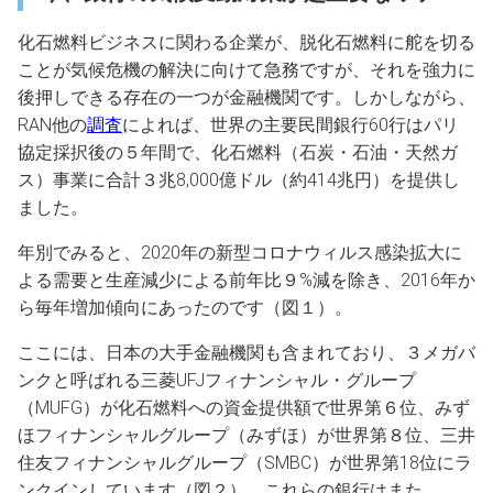
化石燃料ビジネスに関わる企業が、脱化石燃料に舵を切る
ことが気候危機の解決に向けて急務ですが、それを強力に
後押しできる存在の一つが金融機関です。しかしながら、
RAN他の
調査
によれば、世界の主要民間銀行60行はパリ
協定採択後の５年間で、化石燃料（石炭・石油・天然ガ
ス）事業に合計３兆8,000億ドル（約414兆円）を提供し
ました。
年別でみると、2020年の新型コロナウィルス感染拡大に
よる需要と生産減少による前年比９%減を除き、2016年か
ら毎年増加傾向にあったのです（図１）。
ここには、日本の大手金融機関も含まれており、３メガバ
ンクと呼ばれる三菱UFJフィナンシャル・グループ
（MUFG）が化石燃料への資金提供額で世界第６位、みず
ほフィナンシャルグループ（みずほ）が世界第８位、三井
住友フィナンシャルグループ（SMBC）が世界第18位にラ
ンクインしています（図２）。これらの銀行はまた、