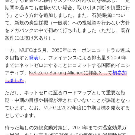
業とする企業への移行リスクへの対応状況を確認し、一定
期間を過ぎても進捗がない場合、取り引き判断を慎重に行
う」という方針を追加しました。また、石炭採掘につい
て、新規の炭鉱採掘（一般炭）への投融資を行わない方針
をメガバンクの中で初めて打ち出しました（ただし、既存
案件には抜け穴あり）。
一方、MUFGは５月、2050年にカーボンニュートラル達成
を目指すと
発表
し、ファイナンスによる排出量を2050年
までにネットゼロにすることにコミットする国際的イニシ
アティブ、
Net-Zero Banking Allianceに邦銀として
初参加
しました
。
ただし、ネットゼロに至るロードマップとして重要な短
期・中期の目標や指標が示されていないことが課題となっ
ています。なお、MUFGは2022年度に中期目標を発表する
としています。
待った無しの気候変動対策は、2030年までの温室効果ガ