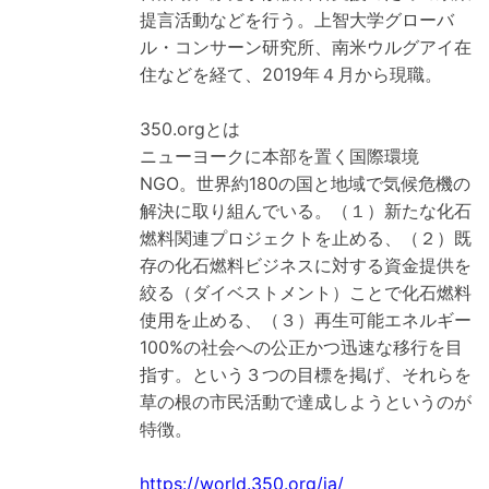
提言活動などを行う。上智大学グローバ
ル・コンサーン研究所、南米ウルグアイ在
住などを経て、2019年４月から現職。
350.orgとは
ニューヨークに本部を置く国際環境
NGO。世界約180の国と地域で気候危機の
解決に取り組んでいる。（１）新たな化石
燃料関連プロジェクトを止める、（２）既
存の化石燃料ビジネスに対する資金提供を
絞る（ダイベストメント）ことで化石燃料
使用を止める、（３）再生可能エネルギー
100%の社会への公正かつ迅速な移行を目
指す。という３つの目標を掲げ、それらを
草の根の市民活動で達成しようというのが
特徴。
https://world.350.org/ja/