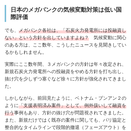
日本のメガバンクの気候変動対策は低い国
際評価
でも、
メガバンク各社は、「石炭火力発電所には投融資し
ない」という方針を出していますよね？
気候変動に関心
のある方は、ここ数年、こうしたニュースを見聞きしてい
るかもしれません。
実際にここ数年間、３メガバンクの方針は年々改定され、
新規石炭火力発電所への投融資をやめる方針を打ち出し、
抜け穴を少しずつ塞ぐなど徐々に方針が強化されてきまし
た。
しかしながら、前回見たように、ベトナム・ブンアン２の
ように
「支援表明済み案件」として、例外扱いして融資を
行う
事例もあり、方針の抜け穴が問題視されてきました。
また、新規だけではく既存の案件に関しても、パリ協定と
整合的なタイムラインで段階的撤退（フェーズアウト）を