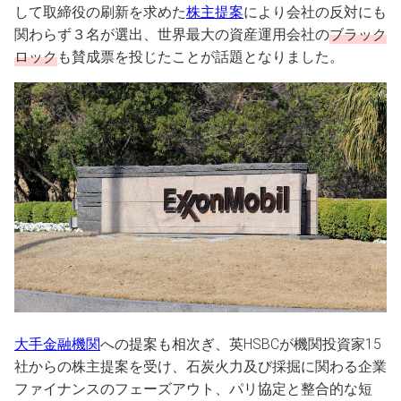
して取締役の刷新を求めた
株主提案
により会社の反対にも
関わらず３名が選出、世界最大の資産運用会社の
ブラック
ロック
も賛成票を投じたことが話題となりました。
大手金融機関
への提案も相次ぎ、英HSBCが機関投資家15
社からの株主提案を受け、石炭火力及び採掘に関わる企業
ファイナンスのフェーズアウト、パリ協定と整合的な短