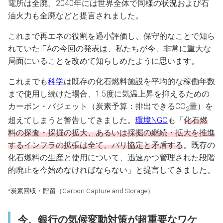
電所は全廃、2040年には世界全体で同様の状況および石
油火力も全廃などと提言されました。
これまで再エネの役割を過小評価し、保守的なことで知ら
れていたIEAの今回の発表は、私たちが今、非常に重大な
局面にいることを改めて知らしめたように思います。
これまでも
科学
は既存の化石燃料施設を平均的な稼働年数
まで使用し続けた場合、1.5度に気温上昇を抑えるための
カーボン・バジェット（炭素予算：排出できるCO
量）を
2
超えてしまうと警告してきました。
環境NGO
も「
化石燃
料の探査・採掘の拡大、あるいは採掘の継続・拡大を推進
するインフラの拡張は全て、パリ協定と矛盾する
。既存の
化石燃料の生産と使用について、迅速かつ管理された段階
的廃止を今始めなければならない」と提言してきました。
*炭素回収・貯留（Carbon Capture and Storage）
今、銀行の気候変動対策が超重要なワケ