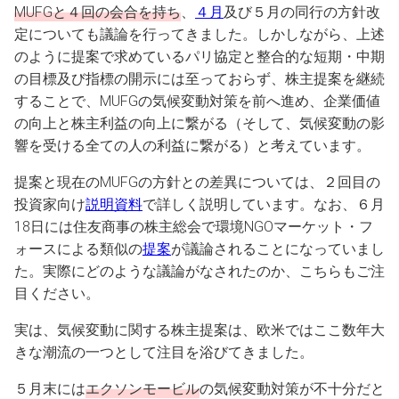
MUFGと４回の会合を持ち
、
４月
及び５月の同行の方針改
定についても議論を行ってきました。しかしながら、上述
のように提案で求めているパリ協定と整合的な短期・中期
の目標及び指標の開示には至っておらず、株主提案を継続
することで、MUFGの気候変動対策を前へ進め、企業価値
の向上と株主利益の向上に繋がる（そして、気候変動の影
響を受ける全ての人の利益に繋がる）と考えています。
提案と現在のMUFGの方針との差異については、２回目の
投資家向け
説明資料
で詳しく説明しています。なお、６月
18日には住友商事の株主総会で環境NGOマーケット・フ
ォースによる類似の
提案
が議論されることになっていまし
た。実際にどのような議論がなされたのか、こちらもご注
目ください。
実は、気候変動に関する株主提案は、欧米ではここ数年大
きな潮流の一つとして注目を浴びてきました。
５月末には
エクソンモービル
の気候変動対策が不十分だと