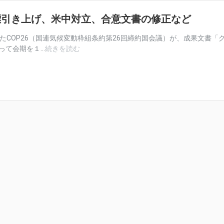
標引き上げ、米中対立、合意文書の修正など
れたCOP26（国連気候変動枠組条約第26回締約国会議）が、成果文書「
COP26
て会期を１...
続きを読む
で
日
本
は
何
を
成
し
え
た
か
排
出
削
減
目