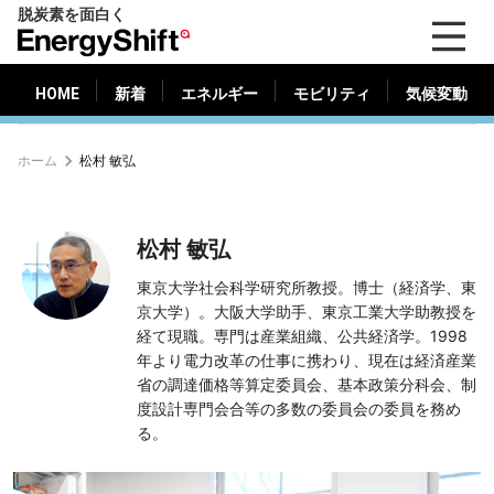
脱炭素を面白く
HOME
新着
エネルギー
モビリティ
気候変動
EnergyShift（エ
ナ
ジ
HOME
新着
エネルギー
モビリティ
気候変動
ー
シ
ホーム
松村 敏弘
フ
ト）
松村 敏弘
東京大学社会科学研究所教授。博士（経済学、東
京大学）。大阪大学助手、東京工業大学助教授を
経て現職。専門は産業組織、公共経済学。1998
年より電力改革の仕事に携わり、現在は経済産業
省の調達価格等算定委員会、基本政策分科会、制
度設計専門会合等の多数の委員会の委員を務め
る。