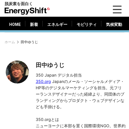
脱炭素を面白く
HOME
新着
エネルギー
モビリティ
気候変動
EnergyShift（エ
ナ
ジ
HOME
新着
エネルギー
モビリティ
気候変動
ー
シ
ホーム
田中ゆうじ
フ
ト）
田中ゆうじ
350.org
Japanのメール・ソーシャルメディア・
HP等のデジタルマーケティングを担当。元フリ
ーランスデザイナーだった経緯より、同団体のブ
ランディングからプロダクト・ウェブデザインな
ども手掛ける。
350.orgとは
ニューヨークに本部を置く国際環境NGO。世界約