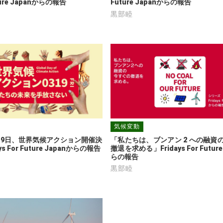
uture Japanからの報告
Future Japanからの報告
黒部睦
気候変動
月19日、世界気候アクション開催決
「私たちは、ブンアン 2 への融資
s For Future Japanからの報告
撤退を求める」Fridays For Future
らの報告
黒部睦