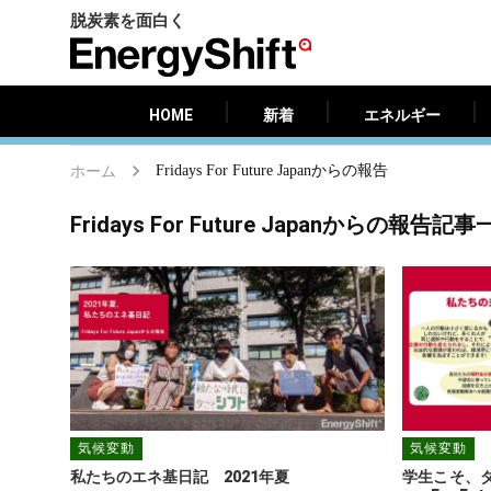
脱炭素を面白く
HOME
新着
エネルギー
EnergyShift（エ
ナ
ジ
HOME
新着
エネルギー
ー
シ
ホーム
Fridays For Future Japanからの報告
フ
ト）
Fridays For Future Japanからの報告記
気候変動
気候変動
私たちのエネ基日記　2021年夏
学生こそ、ダ