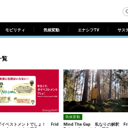
モビリティ
気候変動
エナシフTV
サス
モビリティ
気候変動
エナシフTV
サス
事一覧
気候変動
イベストメントでしょ！ 　Frid
Mind The Gap　私なりの解釈　Frida