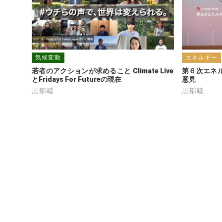
気候変動
エネルギー
若者のアクションが求めること Climate Live
第６次エネ
とFridays For Futureの現在
意見
黒部睦
黒部睦