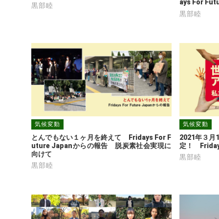
ays For F
黒部睦
黒部睦
気候変動
気候変動
とんでもない１ヶ月を終えて　Fridays For F
2021年３
uture Japanからの報告　脱炭素社会実現に
定！　Friday
向けて
黒部睦
黒部睦