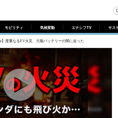
モビリティ
気候変動
エナシフTV
サス
モビリティ
気候変動
エナシフTV
サス
Tube】度重なるEV火災、欠陥バッテリーの闇に迫った