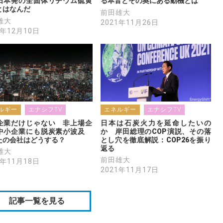
日本発の全固体リチウム硫黄
る本音とその奥にある動機とは
とはなんだ
前田雄大
雄大
2021年11月26日
1年12月10日
ルギー
エナシフTV
エネルギー
エナシフTV
企業だけじゃない　非上場企
日本は石炭火力を延命したいの
中小企業にも脱炭素が波及　
か　岸田総理のCOP演説、その落
たの会社はどうする？
とし穴を徹底解説：COP26を振り
返る
雄大
前田雄大
1年11月18日
2021年11月17日
記事一覧を見る