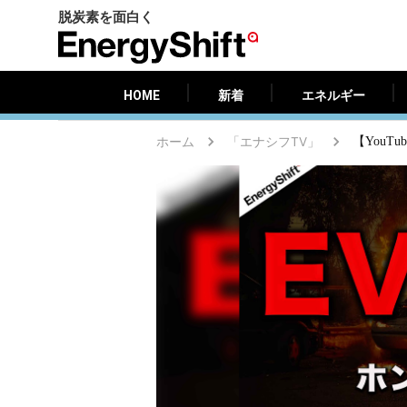
脱炭素を面白く
HOME
新着
エネルギー
EnergyShift（エ
ナ
ジ
HOME
新着
エネルギー
ー
シ
ホーム
「エナシフTV」
【You
フ
ト）