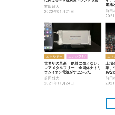
に抑えるべき脱炭素トレンド３選
す、
電池
前田雄大
前田
2022年01月21日
202
エネルギー
エナシフTV
エネ
世界初の革新　絶対に燃えない、
上場
レアメタルフリー　全固体ナトリ
業、
ウムイオン電池がすごかった
あな
前田雄大
前田
2021年11月24日
202