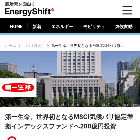
脱炭素を面白く
HOME
新着
エネルギー
モビリティ
気候変動
EnergyShift（エ
ナ
ジ
HOME
新着
エネルギー
モビリティ
気候変動
ー
シ
ホーム
「パリ協定」
第一生命、世界初となるMSCI気候パリ協定準拠インデックスファンドへ200億円投資
フ
ト）
第一生命、世界初となるMSCI気候パリ協定準
拠インデックスファンドへ200億円投資