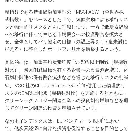
親指数である時価総額加重型の「MSCI ACWI（全世界株
式指数）」をベースとした上で、気候変動による移行リス
クと物理的リスクをともに削減しつつ、一方で低炭素経済
への移行に伴って生じる市場機会への投資割合を拡大さ
せ、全体としてパリ協定の目標（気温上昇を 1.5 度未満に
抑える）に整合したポートフォリオを構築するという。
*1
具体的には、加重平均炭素強度
の 50%以上削減（親指数
対比）、炭素削減目標を有する企業への投資割合増加、化
石燃料関連の保有割合減少などを通じた移行リスクの削減
*2
や、MSCI社のClimate Value-at-Risk
を使用した物理的リ
スクの50%以上削減（親指数対比）を実施するとともに、
クリーンテクノロジー関連企業への投資割合増加などを通
じてグリーン関連の投資を増加させていく。
*3
なお本インデックスは、EU ベンチマーク規則
におい
て、低炭素経済に向けた投資を促進することを目的として