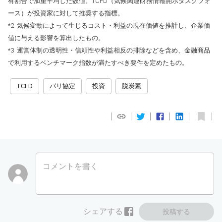
有割合で加重平均した数値。TCFD（気候関連財務情報開示タスクフォ
ース）が投資家に対して推奨する指標。
*2 気候変動によって生じるコスト・利益の現在価値を推計し、企業価
値に与える影響を算出したもの。
*3 運営体制の透明性・信頼性や利益相反の排除などを含め、金融商品
で利用するベンチマーク指数が満たすべき要件を定めたもの。
TCFD
パリ協定
投資
脱炭素
コメントを書く
シェアする
投稿する