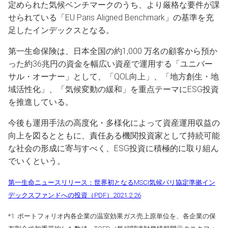
定められた気候ベンチマークのうち、より厳格な要件が課
せられている「EU Paris Aligned Benchmark」の基準を充
足したインデックスとなる。
第一生命保険は、日本全国の約1,000 万名の顧客から預か
った約36兆円の資金を幅広い資産で運用する「ユニバー
サル・オーナー」として、「QOL向上」、「地方創生・地
域活性化」、「気候変動の緩和」を重点テーマにESG投資
を推進している。
今後も運用手法の高度化・多様化によって資産運用収益の
向上を図るとともに、責任ある機関投資家として持続可能
な社会の形成に寄与すべく、ESG投資に積極的に取り組ん
でいくという。
第一生命ニュースリリース：世界初となるMSCI気候パリ協定準拠イン
デックスファンドへの投資（PDF）2021.2.26
*1 ポートフォリオ内各企業の温室効果ガス売上原単位を、各企業の保