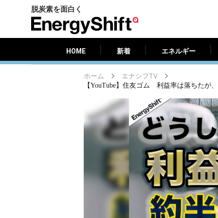
脱炭素を面白く
HOME
新着
エネルギー
EnergyShift（エ
ナ
ジ
HOME
新着
エネルギー
ー
シ
ホーム
エナシフTV
フ
【YouTube】住友ゴム 利益率は落ちた
ト）