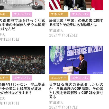
ルギー
エナシフTV
エネルギー
エナシフTV
の蓄電池市場をひっくり返
経済大国「中国」の脱炭素に関す
日本発の全固体リチウム硫黄
る本音とその奥にある動機とは
とはなんだ
前田雄大
雄大
2021年11月26日
1年12月10日
ルギー
エナシフTV
エネルギー
エナシフTV
企業だけじゃない　非上場企
日本は石炭火力を延命したいの
中小企業にも脱炭素が波及　
か　岸田総理のCOP演説、その落
たの会社はどうする？
とし穴を徹底解説：COP26を振り
返る
雄大
前田雄大
1年11月18日
2021年11月17日