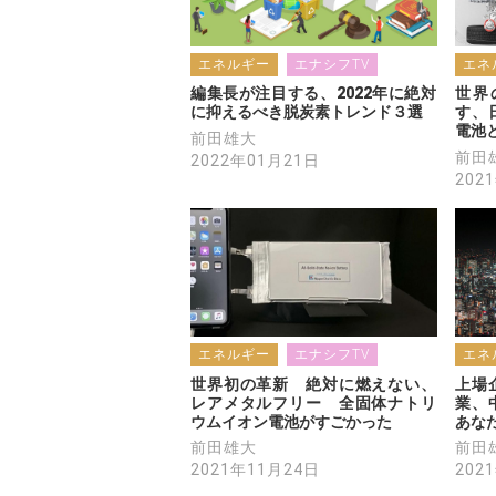
エネルギー
エナシフTV
エネ
編集長が注目する、2022年に絶対
世界
に抑えるべき脱炭素トレンド３選
す、
電池
前田雄大
前田
2022年01月21日
202
エネルギー
エナシフTV
エネ
世界初の革新　絶対に燃えない、
上場
レアメタルフリー　全固体ナトリ
業、
ウムイオン電池がすごかった
あな
前田雄大
前田
2021年11月24日
202