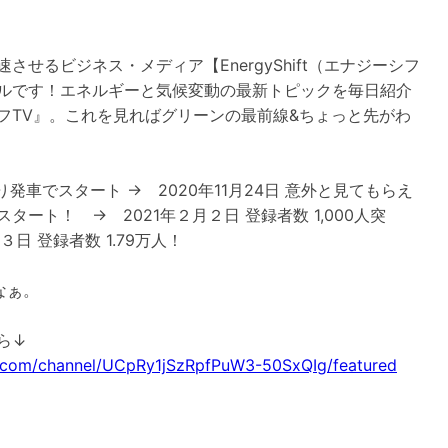
させるビジネス・メディア【EnergyShift（エナジーシフ
ルです！エネルギーと気候変動の最新トピックを毎日紹介
フTV』。これを見ればグリーンの最前線&ちょっと先がわ
切り発車でスタート → 2020年11月24日 意外と見てもらえ
タート！ → 2021年２月２日 登録者数 1,000人突
３日 登録者数 1.79万人！
なぁ。
.com/channel/UCpRy1jSzRpfPuW3-50SxQIg/featured