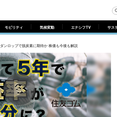
モビリティ
気候変動
エナシフTV
サス
モビリティ
気候変動
エナシフTV
サス
が、ダンロップで脱炭素に期待か 株価も今後も解説