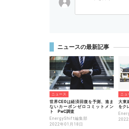
ニュースの最新記事
ニュース
ニュ
世界CEOは経済回復を予測、進ま
大東
ないカーボンゼロコミットメン
をク
ト　PwC調査
Ene
EnergyShift編集部
202
2022年01月18日