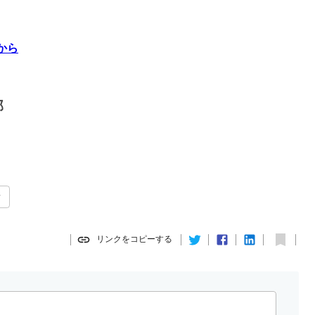
から
部
素
リンクをコピーする