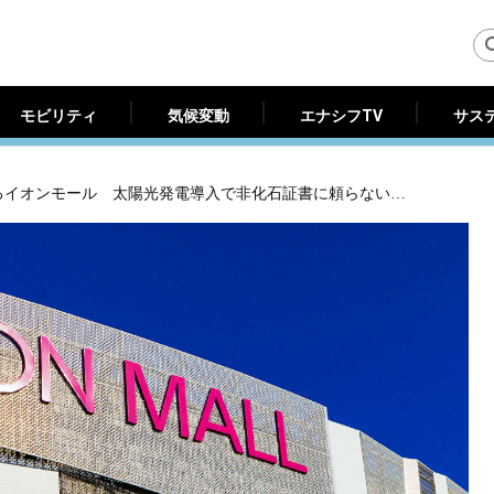
モビリティ
気候変動
エナシフTV
サス
モビリティ
気候変動
エナシフTV
サス
年間、一般家庭約40万戸分の電力を消費するイオンモール 太陽光発電導入で非化石証書に頼らない脱炭素へ