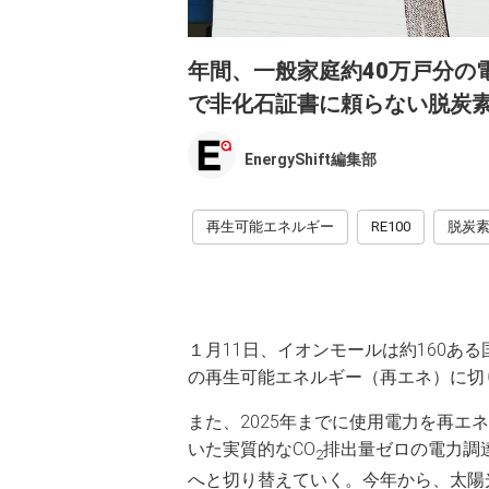
年間、一般家庭約40万戸分の
で非化石証書に頼らない脱炭
EnergyShift編集部
再生可能エネルギー
RE100
脱炭
１月11日、イオンモールは約160ある
の再生可能エネルギー（再エネ）に切
また、2025年までに使用電力を再
いた実質的なCO
排出量ゼロの電力調
2
へと切り替えていく。今年から、太陽