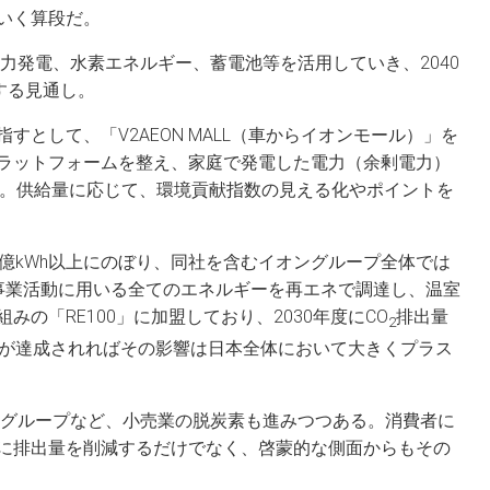
いく算段だ。
風力発電、水素エネルギー、蓄電池等を活用していき、2040
する見通し。
として、「V2AEON MALL（車からイオンモール）」を
ラットフォームを整え、家庭で発電した電力（余剰電力）
る。供給量に応じて、環境貢献指数の見える化やポイントを
億kWh以上にのぼり、同社を含むイオングループ全体では
は事業活動に用いる全てのエネルギーを再エネで調達し、温室
の「RE100」に加盟しており、2030年度にCO
排出量
2
標が達成されればその影響は日本全体において大きくプラス
井グループなど、小売業の脱炭素も進みつつある。消費者に
に排出量を削減するだけでなく、啓蒙的な側面からもその