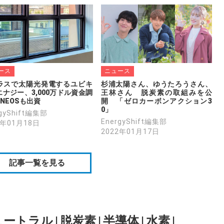
ース
ニュース
ラスで太陽光発電するユビキ
杉浦太陽さん、ゆうたろうさん、
ナジー、3,000万ドル資金調
王林さん　脱炭素の取組みを公
NEOSも出資
開　「ゼロカーボンアクション3
0」
rgyShift編集部
EnergyShift編集部
2年01月18日
2022年01月17日
記事一覧を見る
ュートラル
|
脱炭素
|
半導体
|
水素
|