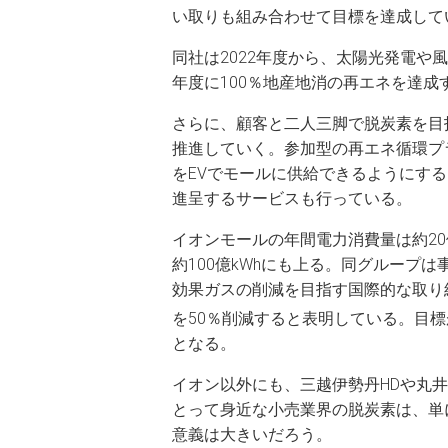
い取りも組み合わせて目標を達成して
同社は2022年度から、太陽光発電や
年度に100％地産地消の再エネを達成
さらに、顧客と二人三脚で脱炭素を目指す
推進していく。参加型の再エネ循環プ
をEVでモールに供給できるようにす
進呈するサービスも行っている。
イオンモールの年間電力消費量は約20
約100億kWhにも上る。同グループ
効果ガスの削減を目指す国際的な取り組み
を50％削減すると表明している。目
となる。
イオン以外にも、三越伊勢丹HDや丸
とって身近な小売業界の脱炭素は、単
意義は大きいだろう。