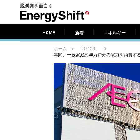
脱炭素を面白く
HOME
新着
エネルギー
EnergyShift（エ
ナ
ジ
HOME
新着
エネルギー
ー
シ
ホーム
「RE100」
フ
ト）