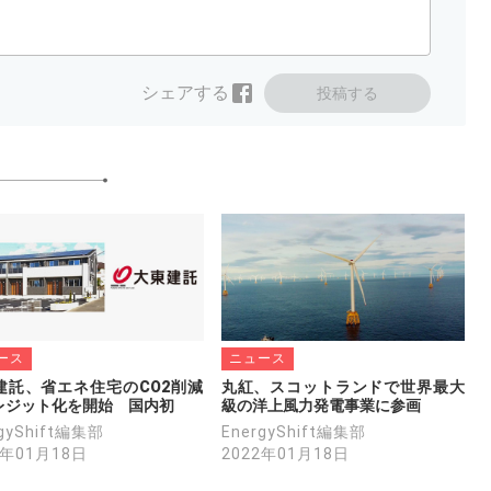
シェアする
投稿する
ース
ニュース
建託、省エネ住宅のCO2削減
丸紅、スコットランドで世界最大
レジット化を開始　国内初
級の洋上風力発電事業に参画
rgyShift編集部
EnergyShift編集部
2年01月18日
2022年01月18日