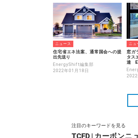
ニュース
ニュ
住宅省エネ法案、通常国会への提
窓ガ
出先送り
タスエ
達　E
EnergyShift編集部
Ene
2022年01月18日
202
注目のキーワードを見る
TCFD
|
カーボンニ