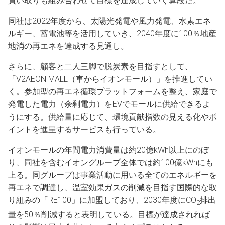
買い取りも組み合わせて目標を達成していく算段だ。
同社は2022年度から、太陽光発電や風力発電、水素エネ
ルギー、蓄電池等を活用していき、2040年度に100％地産
地消の再エネを達成する見通し。
さらに、顧客と二人三脚で脱炭素を目指すとして、
「V2AEON MALL（車からイオンモール）」を推進してい
く。参加型の再エネ循環プラットフォームを整え、家庭で
発電した電力（余剰電力）をEVでモールに供給できるよ
うにする。供給量に応じて、環境貢献指数の見える化やポ
イントを進呈するサービスも行っている。
イオンモールの年間電力消費量は約20億kWh以上にのぼ
り、同社を含むイオングループ全体では約100億kWhにも
上る。同グループは事業活動に用いる全てのエネルギーを
再エネで調達し、温室効果ガスの削減を目指す国際的な取
り組みの「RE100」に加盟しており、2030年度にCO
排出
2
量を50％削減すると表明している。目標が達成されれば