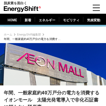
脱炭素を面白く
HOME
新着
エネルギー
モビリティ
気候変動
EnergyShift（エ
ナ
ジ
HOME
新着
エネルギー
モビリティ
気候変動
ー
シ
ホーム
EnergyShift編集部
フ
年間、一般家庭約40万戸分の電力を消費するイオンモール 太陽光発電導入で非化石証書に頼らない脱炭素へ
ト）
年間、一般家庭約40万戸分の電力を消費する
イオンモール 太陽光発電導入で非化石証書