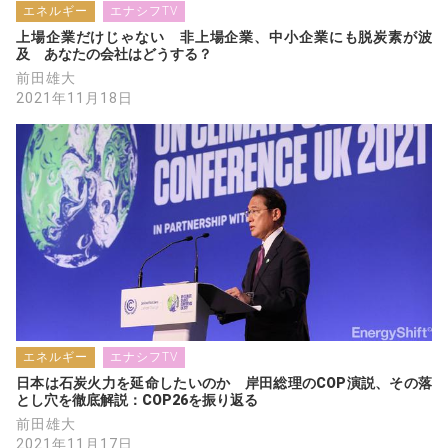
エネルギー
エナシフTV
上場企業だけじゃない　非上場企業、中小企業にも脱炭素が波
及　あなたの会社はどうする？
前田雄大
2021年11月18日
エネルギー
エナシフTV
日本は石炭火力を延命したいのか　岸田総理のCOP演説、その落
とし穴を徹底解説：COP26を振り返る
前田雄大
2021年11月17日