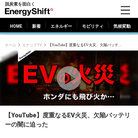
脱炭素を面白く
HOME
新着
エネルギー
モビリティ
気候変動
EnergyShift（エ
ナ
ジ
HOME
新着
エネルギー
モビリティ
気候変動
ー
シ
ホーム
エナシフTV
【YouTube】度重なるEV火災、欠陥バッテリーの闇に迫った
フ
ト）
【YouTube】度重なるEV火災、欠陥バッテリ
ーの闇に迫った