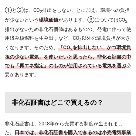
①と②は、CO
排出をしないことに加え、環境への負担
2
が少ないという
環境価値
があります。③についてはCO
2
排出がないため非化石価値はあるものの、発電に伴って使
用済み核燃料を生み出すなど、CO
以外の環境負担が大き
2
くなります。そのため、
「CO
を排出しない、かつ環境負
2
担の少ない電気」を使いたいと思ったら、非化石証書の中
でも「再エネ指定」のものが使用されている電気を選ぶ
必
要があります。
非化石証書はどこで買えるの？
非化石証書は、2018年から売買する制度が生まれまし
た。
日本では、非化石証書を購入できるのは小売電気事業