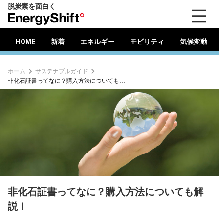
脱炭素を面白く
HOME
新着
エネルギー
モビリティ
気候変動
EnergyShift（エ
ナ
ジ
HOME
新着
エネルギー
モビリティ
気候変動
ー
シ
ホーム
サステナブルガイド
フ
非化石証書ってなに？購入方法についても解説！
ト）
非化石証書ってなに？購入方法についても解
説！