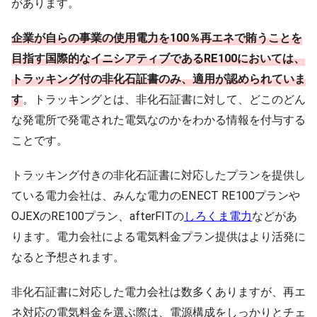
があります。
企業が自らの事業の使用電力を100％再エネで賄うことを
目指す国際的なイニシアティブである
RE100
においては、
トラッキング付の非化石証書のみ、適用が認められていま
す
。トラッキングとは、非化石証書に対して、どこのどん
な発電所で発電された電気なのかをわかる情報を付与する
ことです。
トラッキング付きの非化石証書に対応したプランを提供し
ている電力会社は、みんな電力の
ENECT RE100
プランや
OJEX
の
RE100
プラン、
afterFIT
の
しろくま電力
などがあ
電力会社による電気料金プラン提供はより活発に
ります。
なると予想されます。
非化石証書に対応した電力会社は数多くありますが、再エ
ネ対応の電気料金を選ぶ際は、電源構成をしっかりとチェ