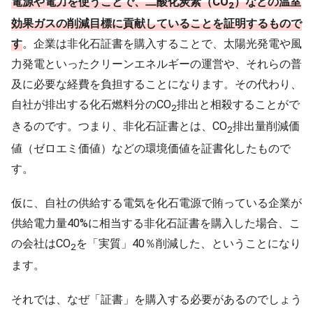
電源や電力を使うことで、二酸化炭素（
CO
）などの温室
2
効果ガスの削減目標に貢献していることを証明するもので
す
。企業は非化石証書を購入することで、太陽光発電や風
力発電といったクリーンエネルギーの運営や、それらの普
及に必要な経費を負担することになります。その代わり、
自社が排出する化石燃料分のCO
排出と相殺することがで
2
きるのです。つまり、非化石証書とは、CO
排出量削減価
2
値（ゼロエミ価値）などの環境価値を証書化したもので
す。
仮に、自社の供給する電気を化石電源で賄っている企業が
供給電力量40%に相当する非化石証書を購入した場合、こ
の会社はCO
を「実質」40％削減した、ということになり
2
ます。
それでは、なぜ「証書」を購入する必要があるのでしょう