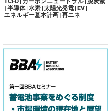
TCFD
|
カーボンニュートラル
|
脱炭素
|
半導体
|
水素
|
太陽光発電
|
EV
|
エネルギー基本計画
|
再エネ