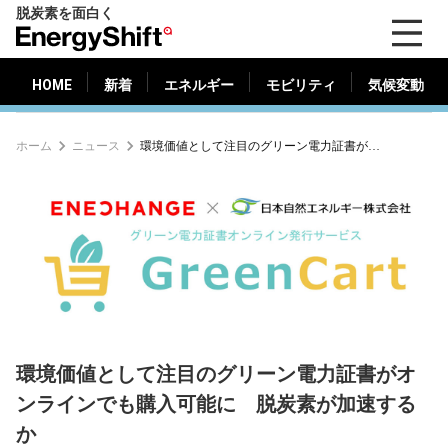
脱炭素を面白く
HOME
新着
エネルギー
モビリティ
気候変動
EnergyShift（エ
ナ
ジ
HOME
新着
エネルギー
モビリティ
気候変動
ー
シ
ホーム
ニュース
環境価値として注目のグリーン電力証書がオンラインでも購入可能に 脱炭素が加速するか
フ
ト）
環境価値として注目のグリーン電力証書がオ
ンラインでも購入可能に 脱炭素が加速する
か