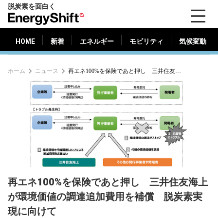
脱炭素を面白く
HOME
新着
エネルギー
モビリティ
気候変動
EnergyShift（エ
ナ
ジ
HOME
新着
エネルギー
モビリティ
気候変動
ー
シ
ホーム
ニュース
再エネ100%を保険であと押し 三井住友海上が環境価値の調達追加費用を補償 脱炭素実現に向けて
フ
ト）
再エネ100%を保険であと押し 三井住友海上
が環境価値の調達追加費用を補償 脱炭素実
現に向けて