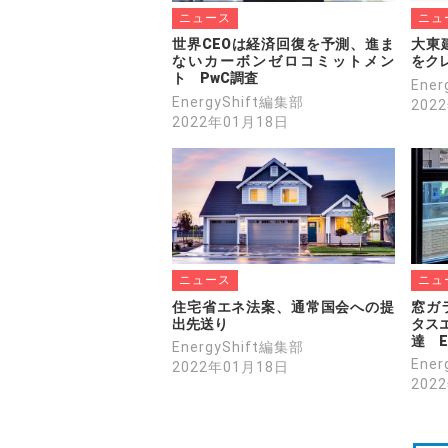
ニュース
ニュ
世界CEOは経済回復を予測、進ま
大東
ないカーボンゼロコミットメン
をク
ト　PwC調査
Ene
EnergyShift編集部
202
2022年01月18日
ニュース
ニュ
住宅省エネ法案、通常国会への提
窓ガ
出先送り
タスエ
達　E
EnergyShift編集部
Ene
2022年01月18日
202