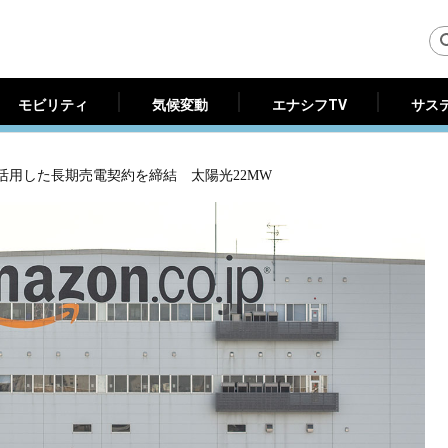
モビリティ
気候変動
エナシフTV
サス
モビリティ
気候変動
エナシフTV
サス
を活用した長期売電契約を締結 太陽光22MW