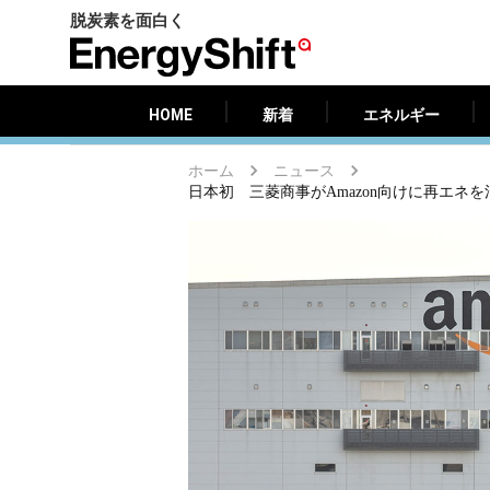
脱炭素を面白く
HOME
新着
エネルギー
EnergyShift（エ
ナ
ジ
HOME
新着
エネルギー
ー
シ
ホーム
ニュース
フ
日本初 三菱商事がAmazon向けに再エネ
ト）