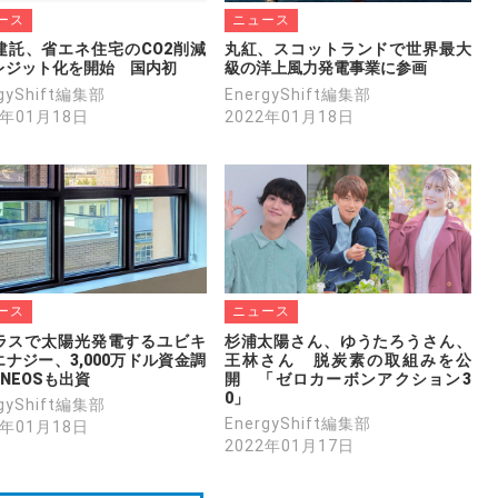
ース
ニュース
建託、省エネ住宅のCO2削減
丸紅、スコットランドで世界最大
レジット化を開始　国内初
級の洋上風力発電事業に参画
rgyShift編集部
EnergyShift編集部
2年01月18日
2022年01月18日
ース
ニュース
ラスで太陽光発電するユビキ
杉浦太陽さん、ゆうたろうさん、
ナジー、3,000万ドル資金調
王林さん　脱炭素の取組みを公
NEOSも出資
開　「ゼロカーボンアクション3
0」
rgyShift編集部
EnergyShift編集部
2年01月18日
2022年01月17日