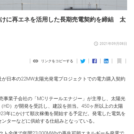
n向けに再エネを活用した長期売電契約を締結 太
2021年09月08日
リンクをコピーする
両社が日本の22MW太陽光発電プロジェクトでの電力購入契約
売事業子会社の「MCリテールエナジー」が主導し、太陽光
HD）が開発を受託し、建設を担当。450ヶ所以上の太陽
2023年にかけて順次稼働を開始する予定だ。発電した電気を
タセンターなどに供給する仕組みとなっている。
ト全体で年間23,000MWhの再生可能エネルギーを発電で