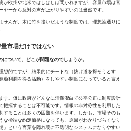
摘が欧州や北米ではしばしば聞かれますが、容量市場は官
ーヤーから反対の声が上がりやすいのは当然です。
ませんが、木に竹を接いだような制度では、理想論通りに
。
容量市場だけではない
のについて、どこが問題なのでしょうか。
理想的ですが、結果的にチートな（抜け道を探そうとす
超過利潤を得る活動）をしやすい制度になっていると言え
ます。仮に政府がどんなに清廉潔白で公平公正に制度設計
て把握することは不可能です。情報の非対称性を利用した
制することは多くの困難を伴います。しかも、市場そのも
うな極端な約定価格になっても、原因がわかりづらくなり
場」という言葉を隠れ蓑に不透明なシステムになりやすい