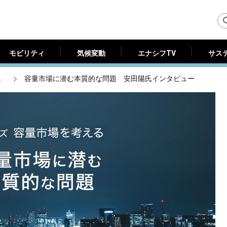
モビリティ
気候変動
エナシフTV
サス
モビリティ
気候変動
エナシフTV
サス
」
容量市場に潜む本質的な問題 安田陽氏インタビュー