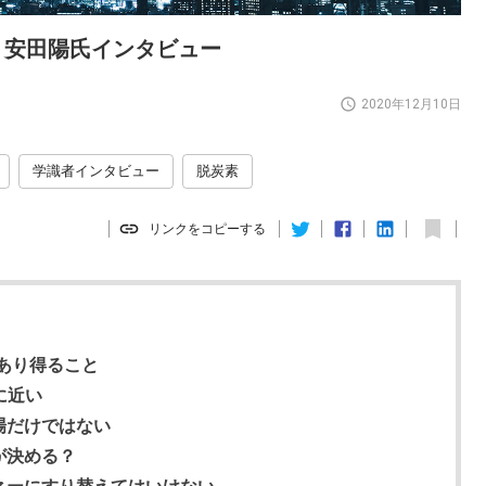
 安田陽氏インタビュー
2020年12月10日
学識者インタビュー
脱炭素
リンクをコピーする
上あり得ること
に近い
場だけではない
が決める？