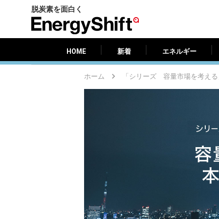
脱炭素を面白く
HOME
新着
エネルギー
EnergyShift（エ
ナ
ジ
HOME
新着
エネルギー
ー
シ
ホーム
「シリーズ 容量市場を考える
フ
ト）